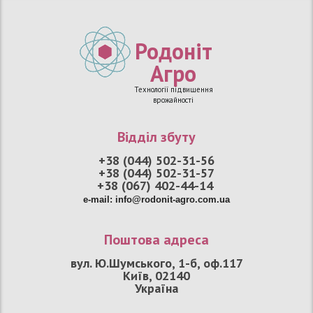
Родоніт
Агро
Технології підвищення
врожайності
Відділ збуту
+38 (044) 502-31-56
+38 (044) 502-31-57
+38 (067) 402-44-14
e
-
mail
:
info
@
rodonit
-
agro
.
com
.
ua
Поштова адреса
вул. Ю.Шумського, 1-б, оф.117
Київ, 02140
Україна