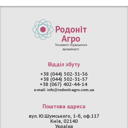
Родоніт
Агро
Технології підвищення
врожайності
Відділ збуту
+38 (044) 502-31-56
+38 (044) 502-31-57
+38 (067) 402-44-14
e
-
mail
:
info
@
rodonit
-
agro
.
com
.
ua
Поштова адреса
вул. Ю.Шумського, 1-б, оф.117
Київ, 02140
Україна