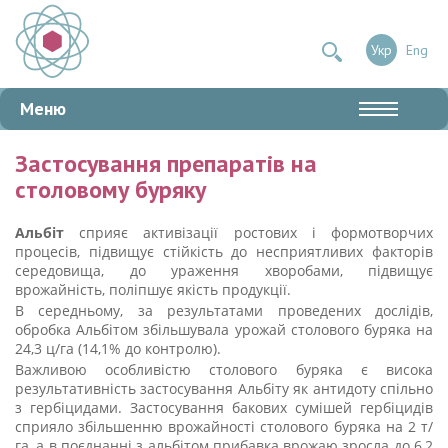
Укр
Eng
Меню
Застосування препаратів на
столовому буряку
Альбіт
сприяє активізації ростових і формотворчих
процесів, підвищує стійкість до несприятливих факторів
середовища, до ураження хворобами, підвищує
врожайність, поліпшує якість продукції.
В середньому, за результатами проведених дослідів,
обробка Альбітом збільшувала урожай столового буряка на
24,3 ц/га (14,1% до контролю).
Важливою особливістю столового буряка є висока
результативність застосування Альбіту як антидоту спільно
з гербіцидами. Застосування бакових сумішей гербіцидів
сприяло збільшенню врожайності столового буряка на 2 т/
га, а в поєднанні з альбітом прибавка врожаю зросла до 6,2